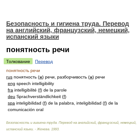
Безопасность и гигиена труда. Перевод
на английский, французский, немецкий,
испанский языки
понятность речи
Толкование
Перевод
понятность речи
rus
понятность (
ж
) речи, разборчивость (
ж
) речи
eng
speech intelligibility
fra
intelligibilité (
f
) de la parole
deu
Sprachverständlichkeit (
f
)
spa
inteligibilidad (
f
) de la palabra, inteligibilidad (
f
) de la
comunicación oral
Безопасность и гигиена труда. Перевод на английский, французский, немецкий,
испанский языки. - Женева
.
1993
.