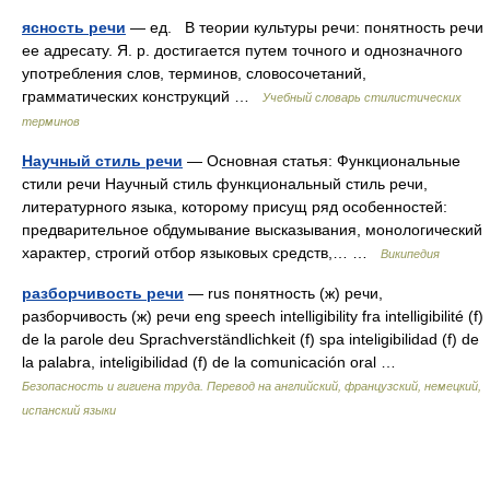
ясность речи
— ед. В теории культуры речи: понятность речи
ее адресату. Я. р. достигается путем точного и однозначного
употребления слов, терминов, словосочетаний,
грамматических конструкций …
Учебный словарь стилистических
терминов
Научный стиль речи
— Основная статья: Функциональные
стили речи Научный стиль функциональный стиль речи,
литературного языка, которому присущ ряд особенностей:
предварительное обдумывание высказывания, монологический
характер, строгий отбор языковых средств,… …
Википедия
разборчивость речи
— rus понятность (ж) речи,
разборчивость (ж) речи eng speech intelligibility fra intelligibilité (f)
de la parole deu Sprachverständlichkeit (f) spa inteligibilidad (f) de
la palabra, inteligibilidad (f) de la comunicación oral …
Безопасность и гигиена труда. Перевод на английский, французский, немецкий,
испанский языки