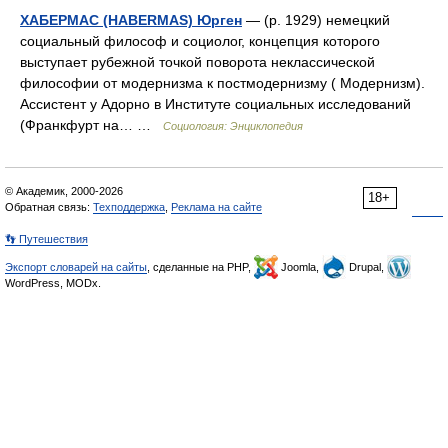
ХАБЕРМАС (HABERMAS) Юрген
— (р. 1929) немецкий
социальный философ и социолог, концепция которого
выступает рубежной точкой поворота неклассической
философии от модернизма к постмодернизму ( Модернизм).
Ассистент у Адорно в Институте социальных исследований
(Франкфурт на… …
Социология: Энциклопедия
© Академик, 2000-2026
18+
Обратная связь:
Техподдержка
,
Реклама на сайте
👣 Путешествия
Экспорт словарей на сайты
, сделанные на PHP,
Joomla,
Drupal,
WordPress, MODx.